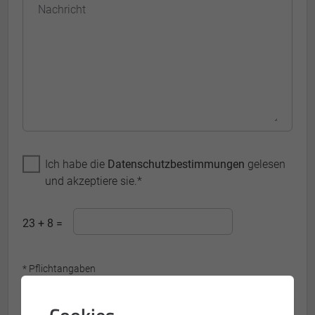
Nachricht
Ich habe die
Datenschutzbestimmungen
gelesen
und akzeptiere sie.*
23 + 8 =
* Pflichtangaben