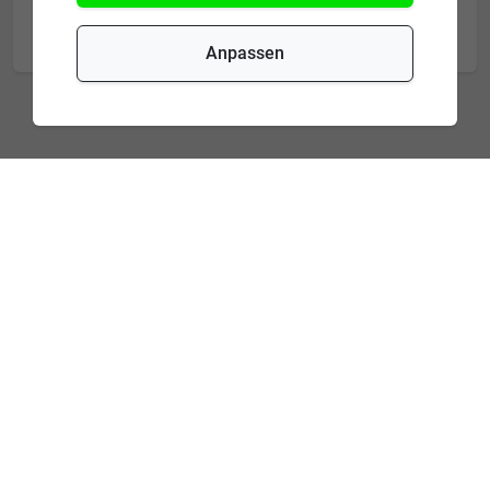
experteer
Anpassen
Verpassen Sie keine Events und
exklusiven Aktionen.
Ihre E-Mail-Adresse